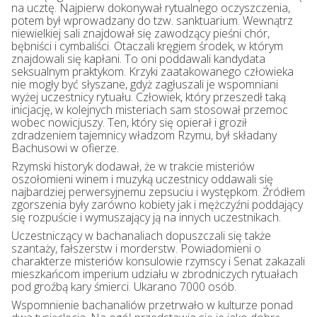
na ucztę. Najpierw dokonywał rytualnego oczyszczenia,
potem był wprowadzany do tzw. sanktuarium. Wewnątrz
niewielkiej sali znajdował się zawodzący pieśni chór,
bębniści i cymbaliści. Otaczali kręgiem środek, w którym
znajdowali się kapłani. To oni poddawali kandydata
seksualnym praktykom. Krzyki zaatakowanego człowieka
nie mogły być słyszane, gdyż zagłuszali je wspomniani
wyżej uczestnicy rytuału. Człowiek, który przeszedł taką
inicjację, w kolejnych misteriach sam stosował przemoc
wobec nowicjuszy. Ten, który się opierał i groził
zdradzeniem tajemnicy władzom Rzymu, był składany
Bachusowi w ofierze.
Rzymski historyk dodawał, że w trakcie misteriów
oszołomieni winem i muzyką uczestnicy oddawali się
najbardziej perwersyjnemu zepsuciu i występkom. Źródłem
zgorszenia były zarówno kobiety jak i mężczyźni poddający
się rozpuście i wymuszający ją na innych uczestnikach.
Uczestniczący w bachanaliach dopuszczali się także
szantaży, fałszerstw i morderstw. Powiadomieni o
charakterze misteriów konsulowie rzymscy i Senat zakazali
mieszkańcom imperium udziału w zbrodniczych rytuałach
pod groźbą kary śmierci. Ukarano 7000 osób.
Wspomnienie bachanaliów przetrwało w kulturze ponad