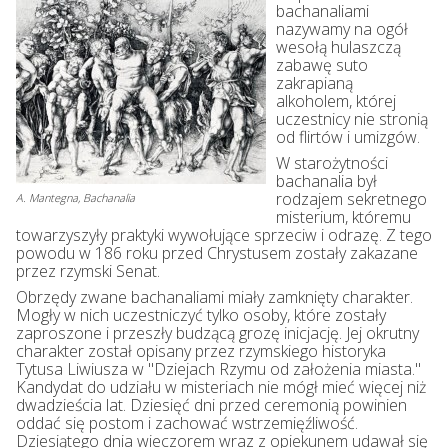
bachanaliami
nazywamy na ogół
wesołą hulaszczą
zabawę suto
zakrapianą
alkoholem, której
uczestnicy nie stronią
od flirtów i umizgów.
W starożytności
bachanalia był
rodzajem sekretnego
A. Mantegna, Bachanalia
misterium, któremu
towarzyszyły praktyki wywołujące sprzeciw i odrazę. Z tego
powodu w 186 roku przed Chrystusem zostały zakazane
przez rzymski Senat.
Obrzędy zwane bachanaliami miały zamknięty charakter.
Mogły w nich uczestniczyć tylko osoby, które zostały
zaproszone i przeszły budzącą grozę inicjację. Jej okrutny
charakter został opisany przez rzymskiego historyka
Tytusa Liwiusza w "Dziejach Rzymu od założenia miasta."
Kandydat do udziału w misteriach nie mógł mieć więcej niż
dwadzieścia lat. Dziesięć dni przed ceremonią powinien
oddać się postom i zachować wstrzemięźliwość.
Dziesiątego dnia wieczorem wraz z opiekunem udawał się