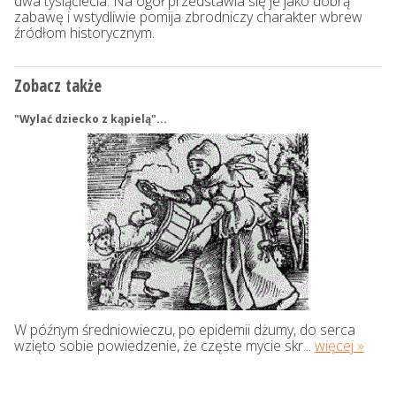
dwa tysiąclecia. Na ogół przedstawia się je jako dobrą
zabawę i wstydliwie pomija zbrodniczy charakter wbrew
źródłom historycznym.
Zobacz także
"Wylać dziecko z kąpielą"...
W późnym średniowieczu, po epidemii dżumy, do serca
wzięto sobie powiedzenie, że częste mycie skr...
więcej »