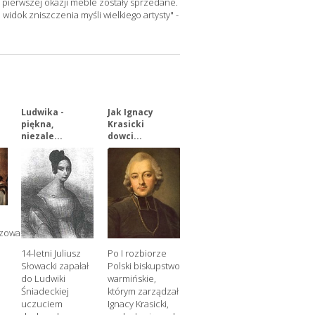
y pierwszej okazji meble zostały sprzedane.
widok zniszczenia myśli wielkiego artysty" -
Ludwika -
Jak Ignacy
piękna,
Krasicki
niezale...
dowci...
czowa
14-letni Juliusz
Po I rozbiorze
Słowacki zapałał
Polski biskupstwo
do Ludwiki
warmińskie,
Śniadeckiej
którym zarządzał
uczuciem
Ignacy Krasicki,