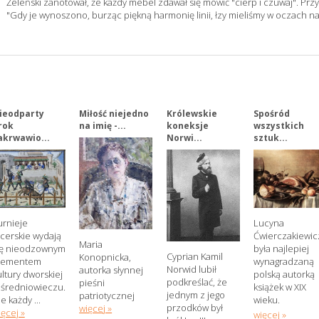
Żeleński zanotował, że każdy mebel zdawał się mówić "cierp i czuwaj". Prz
"Gdy je wynoszono, burząc piękną harmonię linii, łzy mieliśmy w oczach na 
ieodparty
Miłość niejedno
Królewskie
Spośród
rok
na imię -...
koneksje
wszystkich
akrwawio...
Norwi...
sztuk...
urnieje
Lucyna
ycerskie wydają
Ćwierczakiewi
Maria
ię nieodzownym
była najlepiej
Cyprian Kamil
Konopnicka,
lementem
wynagradzaną
Norwid lubił
autorka słynnej
ultury dworskiej
polską autorką
podkreślać, że
pieśni
 średniowieczu.
książek w XIX
jednym z jego
patriotycznej
e każdy ...
wieku.
przodków był
więcej »
ięcej »
więcej »