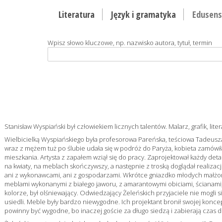
Literatura
Język i gramatyka
Edusens
Wpisz słowo kluczowe, np. nazwisko autora, tytuł, termin
Stanisław Wyspiański był człowiekiem licznych talentów. Malarz, grafik, lite
Wielbicielką Wyspiańskiego była profesorowa Pareńska, teściowa Tadeusza
wraz z mężem tuż po ślubie udała się w podróż do Paryża, kobieta zamówił
mieszkania. Artysta z zapałem wziął się do pracy. Zaprojektował każdy detal
na kwiaty, na meblach skończywszy, a następnie z troską doglądał realiza
ani z wykonawcami, ani z gospodarzami. Wkrótce gniazdko młodych małż
meblami wykonanymi z białego jaworu, z amarantowymi obiciami, ścianami,
kolorze, był olśniewający. Odwiedzający Żeleńskich przyjaciele nie mogli s
usiedli. Meble były bardzo niewygodne. Ich projektant bronił swojej koncepc
powinny być wygodne, bo inaczej goście za długo siedzą i zabierają czas d