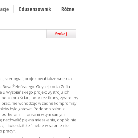
acje
Edusensownik
Różne
Szukaj
rat, scenograf, projektował także wnętrza.
 Boya Żeleńskiego. Gdy jej córka Zofia
a u Wyspiańskiego projekt wystroju ich
 od koloru ścian, poprzez firany, żyrardiery
cji prac, nie wchodząc w żadne kompromisy
onków było gotowe. Podobno salon z
 portierami i firankami w tym samym
ię nachwalić piękna mieszkania, dopóki nie
ji i twierdził, że "meble w salonie nie
o pracy".