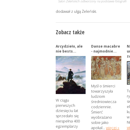
Salon Żeleńskich odtworzony na podstawie fotografii
dodawał z ulgą Żeleński.
Zobacz także
Arcydzieło, ale
Danse macabre
N
nie bests...
- najmodnie...
u
z
Myśl o śmierci
T
towarzyszyła
r
ludziom
W ciągu
s
średniowiecza
pierwszych
e
codziennie.
dziesięciu lat
k
Śmierć
sprzedało się
w
wyobrażano
niespełna 400
Ni
sobie jako
egzemplarzy
w
apokal...
więcej »